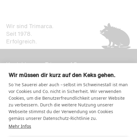
Wir sind Trimarca.
Seit 1978.
Erfolgreich.
Kontakt
Trimarca AG
Newsletter
Strategie + Design
Wir müssen dir kurz auf den Keks gehen.
Impressum
So ‘ne Sauerei aber auch – selbst im Schweinestall ist man
Storchengasse 15
Datenschutz
vor Cookies und Co. nicht in Sicherheit. Wir verwenden
7000 Chur
Cookies, um die Benutzerfreundlichkeit unserer Website
zu verbessern. Durch die weitere Nutzung unserer
Kornhausstrasse 5
Webseite stimmst du der Verwendung von Cookies
9000 St.Gallen
gemäss unserer Datenschutz-Richtlinie zu.
Mehr Infos
+41 (0)81 354 90 10