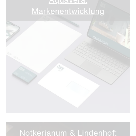
AquaVera:
Markenentwicklung
Notkerianum & Lindenhof: