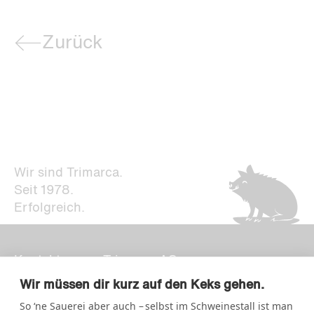
Zurück
Wir sind Trimarca.
Seit 1978.
Erfolgreich.
Kontakt
Trimarca AG
Newsletter
Strategie + Design
Wir müssen dir kurz auf den Keks gehen.
Impressum
So ‘ne Sauerei aber auch – selbst im Schweinestall ist man
Storchengasse 15
Datenschutz