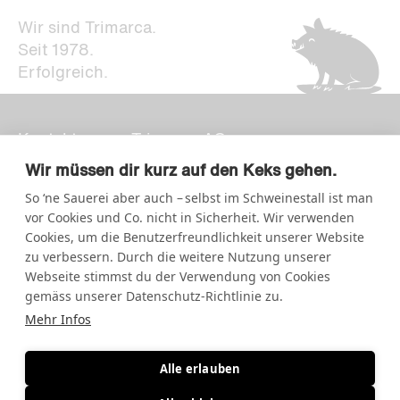
Wir sind Trimarca.
Seit 1978.
Erfolgreich.
Kontakt
Trimarca AG
Newsletter
Strategie + Design
Wir müssen dir kurz auf den Keks gehen.
Impressum
So ‘ne Sauerei aber auch – selbst im Schweinestall ist man
Storchengasse 15
Datenschutz
vor Cookies und Co. nicht in Sicherheit. Wir verwenden
7000 Chur
Cookies, um die Benutzerfreundlichkeit unserer Website
zu verbessern. Durch die weitere Nutzung unserer
Kornhausstrasse 5
Webseite stimmst du der Verwendung von Cookies
9000 St.Gallen
gemäss unserer Datenschutz-Richtlinie zu.
Mehr Infos
+41 (0)81 354 90 10
info@trimarca.ch
Alle erlauben