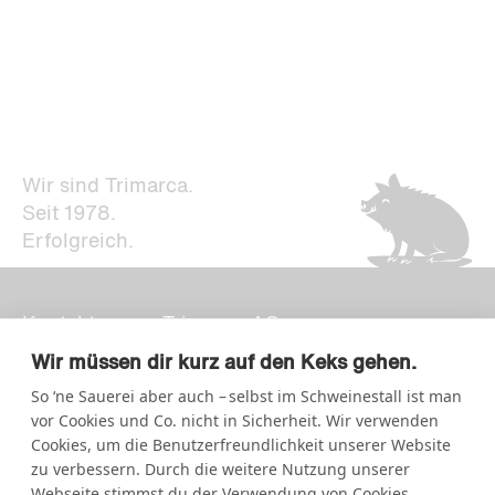
Wir sind Trimarca.
Seit 1978.
Erfolgreich.
Kontakt
Trimarca AG
Newsletter
Strategie + Design
Wir müssen dir kurz auf den Keks gehen.
Impressum
So ‘ne Sauerei aber auch – selbst im Schweinestall ist man
Storchengasse 15
Datenschutz
vor Cookies und Co. nicht in Sicherheit. Wir verwenden
7000 Chur
Cookies, um die Benutzerfreundlichkeit unserer Website
zu verbessern. Durch die weitere Nutzung unserer
Kornhausstrasse 5
Webseite stimmst du der Verwendung von Cookies