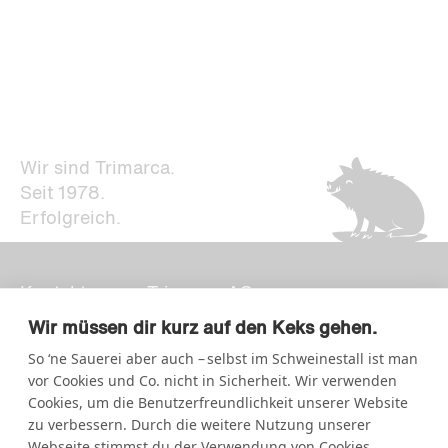
Wir sind Trimarca.
Seit 1978.
Erfolgreich.
Kontakt
Trimarca AG
Newsletter
Strategie + Design
Wir müssen dir kurz auf den Keks gehen.
Impressum
So ‘ne Sauerei aber auch – selbst im Schweinestall ist man
Storchengasse 15
Datenschutz
vor Cookies und Co. nicht in Sicherheit. Wir verwenden
7000 Chur
Cookies, um die Benutzerfreundlichkeit unserer Website
zu verbessern. Durch die weitere Nutzung unserer
Kornhausstrasse 5
Webseite stimmst du der Verwendung von Cookies