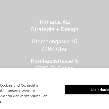
Trimarca AG
Strategie + Design
Storchengasse 15
7000 Chur
Kornhausstrasse 5
9000 St.Gallen
+41 (0)81 354 90 10
 Cookies und Co. nicht in
Alle erlau
hkeit unserer Website zu
info@trimarca.ch
immst du der Verwendung von
s